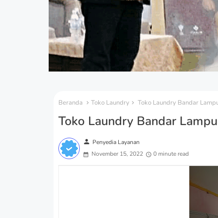
Beranda
Toko Laundry
Toko Laundry Bandar Lampun
Toko Laundry Bandar Lampun
person
Penyedia Layanan
November 15, 2022
0 minute read