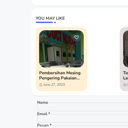
YOU MAY LIKE
Pembersihan Mesing
To
Pengering Pakaian
La
Laundry Lampung
Me
June 27, 2023
Nama
Email
*
Pesan
*