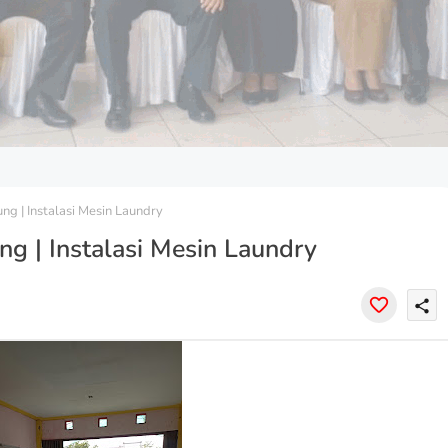
g | Instalasi Mesin Laundry
g | Instalasi Mesin Laundry
share