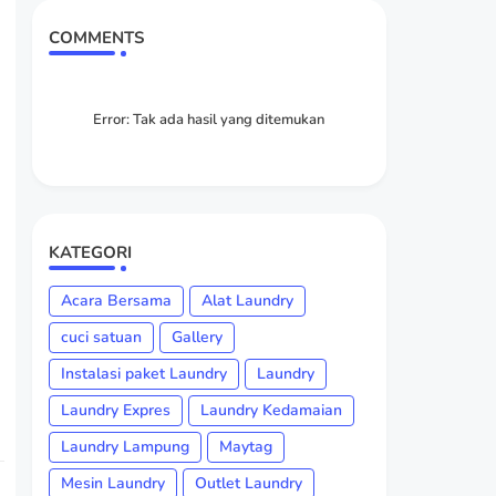
COMMENTS
Error:
Tak ada hasil yang ditemukan
KATEGORI
Acara Bersama
Alat Laundry
cuci satuan
Gallery
Instalasi paket Laundry
Laundry
Laundry Expres
Laundry Kedamaian
Laundry Lampung
Maytag
Mesin Laundry
Outlet Laundry