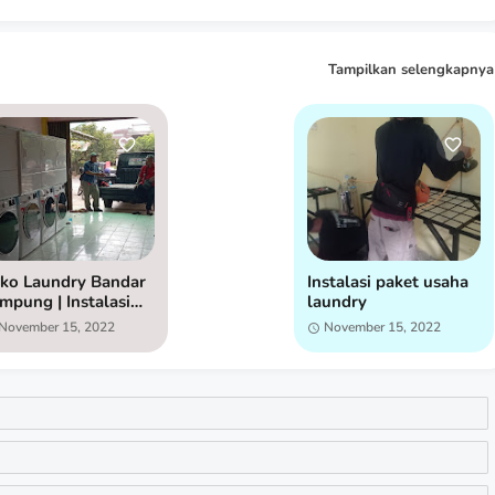
Tampilkan selengkapnya
ko Laundry Bandar
Instalasi paket usaha
mpung | Instalasi
laundry
sin Laundry
November 15, 2022
November 15, 2022