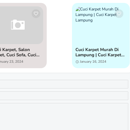
i Karpet, Salon
Cuci Karpet Murah Di
let, Cuci Sofa, Cuci
Lampung | Cuci Karpet
ingbed Murah dan
Lampung
anuary 23, 2024
January 16, 2024
ggilan Di Bandar
mpung