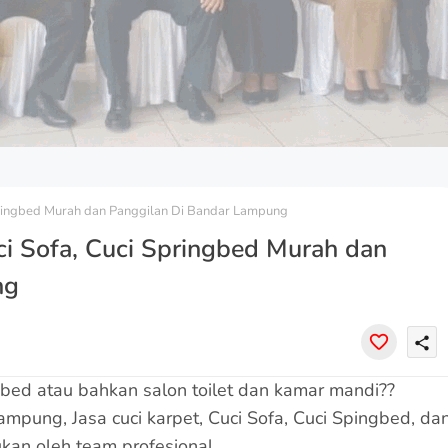
 Springbed Murah dan Panggilan Di Bandar Lampung
uci Sofa, Cuci Springbed Murah dan
ng
share
gbed atau bahkan salon toilet dan kamar mandi??
pung, Jasa cuci karpet, Cuci Sofa, Cuci Spingbed, da
ukan oleh team profesional.