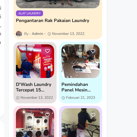
i
ALAT LAUNDRY
i
Pengantaran Rak Pakaian Laundry
,
n
Admin
November 13, 2022
n
D'Wash Laundry
Pemindahan
Tercepat 15
Panel Mesin
Menit Bandar
Dryer
November 13, 2022
Februari 21, 2023
Lampung
SpeedQueen