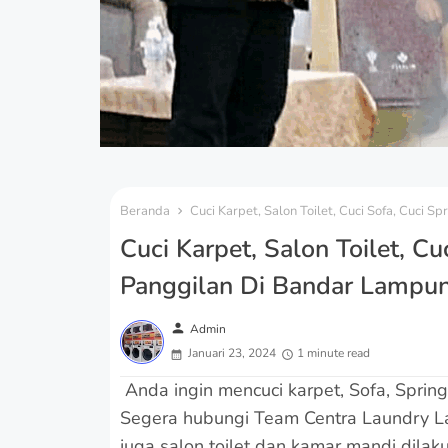
Beranda
Cuci Karpet, Salon Toilet, Cuci Sofa, Cuci
Cuci Karpet, Salon Toilet, C
Panggilan Di Bandar Lampu
person
Admin
Januari 23, 2024
1 minute read
Anda ingin mencuci karpet, Sofa, Sprin
Segera hubungi Team Centra Laundry Lam
juga salon toilet dan kamar mandi dilak