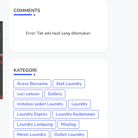
COMMENTS
Error:
Tak ada hasil yang ditemukan
KATEGORI
Acara Bersama
Alat Laundry
cuci satuan
Gallery
Instalasi paket Laundry
Laundry
Laundry Expres
Laundry Kedamaian
Laundry Lampung
Maytag
Mesin Laundry
Outlet Laundry