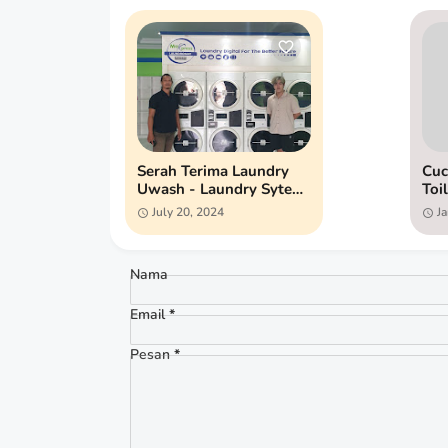
Serah Terima Laundry
Cuc
Uwash - Laundry Sytem
Toi
Barcode
Spr
July 20, 2024
J
Pan
La
Nama
Email
*
Pesan
*